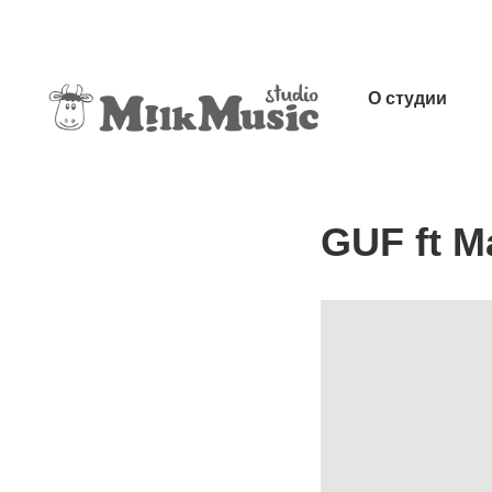
О студии
GUF ft М