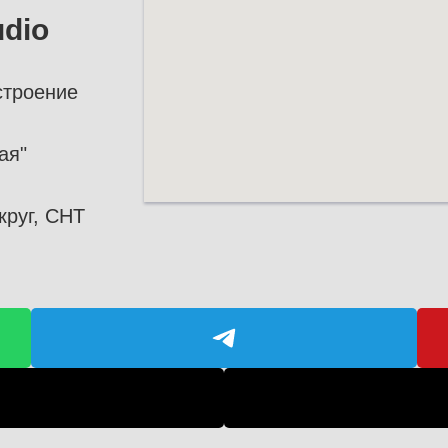
udio
строение
ая"
круг, СНТ